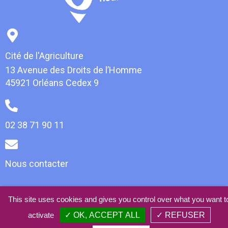
Cité de l'Agriculture
13 Avenue des Droits de l’Homme
45921 Orléans Cedex 9
02 38 71 90 11
Nous contacter
This site uses cookies and gives you control over what you want t
© 2021 AlimOCentre -
Mentions légales
-
Plan du site
-
Webdesign • Développement • Référencement :
activate
✓ OK, ACCEPT ALL
✓ REFUSER
absolem.com