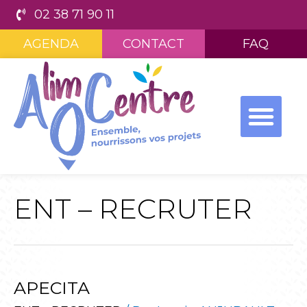
02 38 71 90 11
AGENDA
CONTACT
FAQ
ENT – RECRUTER
APECITA