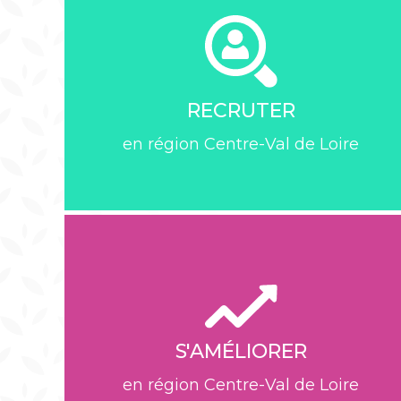
Retrouvez les différentes structures
qui pourront vous fournir un
accompagnement dans votre
démarche d’implantation
RECRUTER
EN SAVOIR PLUS
en région Centre-Val de Loire
Découvrez les structures qui
pourront vous accompagner dans
vos recrutements
S'AMÉLIORER
EN SAVOIR PLUS
en région Centre-Val de Loire