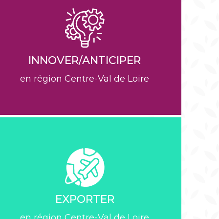
Découvrez les différentes
structures qui pourront vous
accompagner dans vos démarches
et dans la réalisation de vos projets
INNOVER/ANTICIPER
EN SAVOIR PLUS
en région Centre-Val de Loire
Découvrez les différentes
structures qui pourront vous
accompagner dans cette
démarche
EXPORTER
EN SAVOIR PLUS
en région Centre-Val de Loire