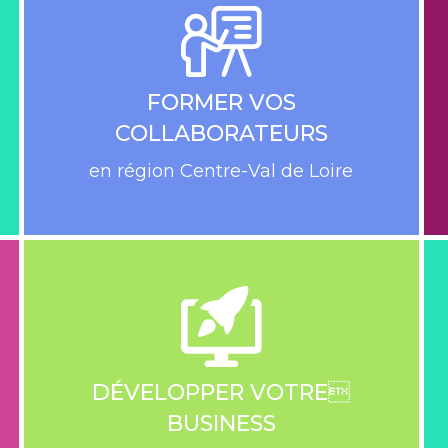
Retrouvez les différentes structures
qui pourront vous accompagner
dans vos recherches de matières
premières
FORMER VOS
COLLABORATEURS
EN SAVOIR PLUS
en région Centre-Val de Loire
Découvrez les formations
proposées en région Centre-Val de
Loire
DÉVELOPPER VOTRE
EN SAVOIR PLUS
BUSINESS