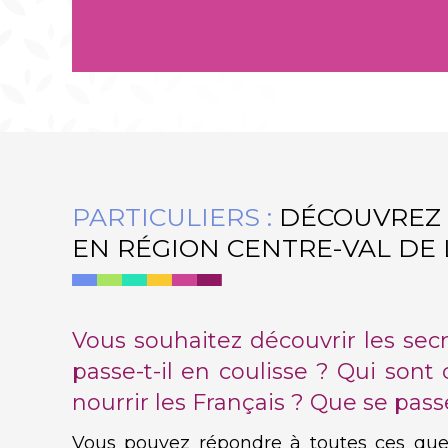
Découvrez les structures qui
pourront vous accompagner dans
cette démarche
PARTICULIERS :
DÉCOUVREZ 
EN RÉGION CENTRE-VAL DE 
EN SAVOIR PLUS
Vous souhaitez découvrir les secr
passe-t-il en coulisse ? Qui sont
nourrir les Français ? Que se pass
Vous pouvez répondre à toutes ces quest