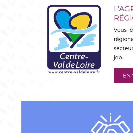
L’AG
RÉGI
Vous ê
région
secteu
job.
EN 