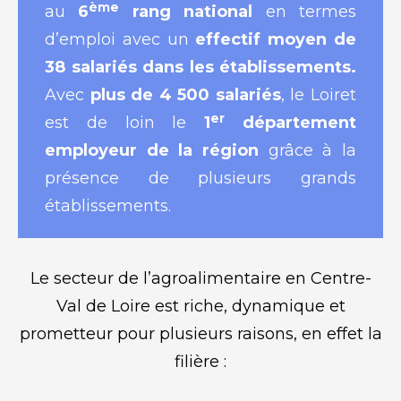
ème
au
6
rang national
en termes
d’emploi avec un
effectif moyen de
38 salariés dans les établissements.
Avec
plus de 4 500 salariés
, le Loiret
er
est de loin le
1
département
employeur de la région
grâce à la
présence de plusieurs grands
établissements.
Le secteur de l’agroalimentaire en Centre-
Val de Loire est riche, dynamique et
prometteur pour plusieurs raisons, en effet la
filière :