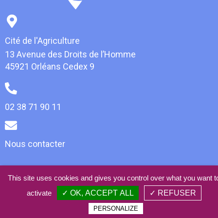
Cité de l'Agriculture
13 Avenue des Droits de l’Homme
45921 Orléans Cedex 9
02 38 71 90 11
Nous contacter
This site uses cookies and gives you control over what you want t
© 2021 AlimOCentre -
Mentions légales
-
Plan du site
-
Webdesign • Développement • Référencement :
activate
✓ OK, ACCEPT ALL
✓ REFUSER
absolem.com
PERSONALIZE