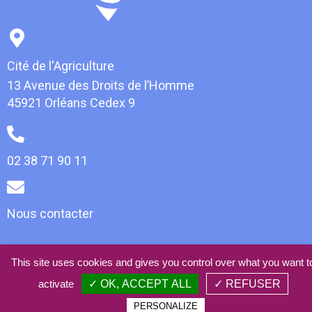
Cité de l'Agriculture
13 Avenue des Droits de l’Homme
45921 Orléans Cedex 9
02 38 71 90 11
Nous contacter
This site uses cookies and gives you control over what you want t
© 2021 AlimOCentre -
Mentions légales
-
Plan du site
-
Webdesign • Développement • Référencement :
activate
✓ OK, ACCEPT ALL
✓ REFUSER
absolem.com
PERSONALIZE