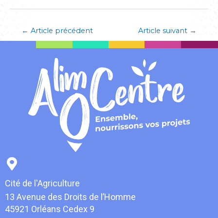
←
Article précédent
Article suivant
→
Cité de l'Agriculture
13 Avenue des Droits de l’Homme
45921 Orléans Cedex 9